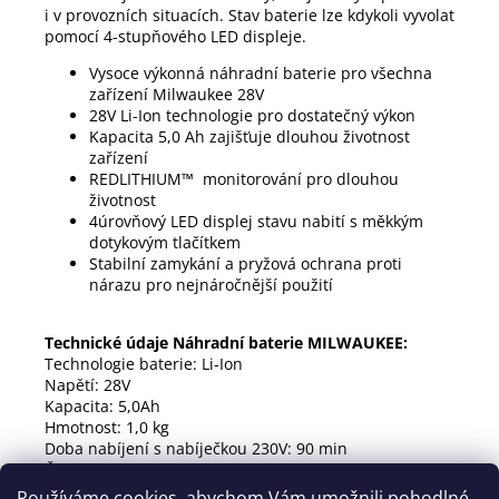
i v provozních situacích. Stav baterie lze kdykoli vyvolat
pomocí 4-stupňového LED displeje.
Vysoce výkonná náhradní baterie pro všechna
zařízení Milwaukee 28V
28V Li-Ion technologie pro dostatečný výkon
Kapacita 5,0 Ah zajišťuje dlouhou životnost
zařízení
REDLITHIUM™ monitorování pro dlouhou
životnost
4úrovňový LED displej stavu nabití s ​​měkkým
dotykovým tlačítkem
Stabilní zamykání a pryžová ochrana proti
nárazu pro nejnáročnější použití
Technické údaje Náhradní baterie MILWAUKEE:
Technologie baterie: Li-Ion
Napětí: 28V
Kapacita: 5,0Ah
Hmotnost: 1,0 kg
Doba nabíjení s nabíječkou 230V: 90 min
Číslo článku Milwaukee: 4932430484
Používáme cookies, abychom Vám umožnili pohodlné