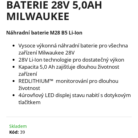
BATERIE 28V 5,0AH
a
MILWAUKEE
j
í
t
Náhradní baterie M28 B5 Li-Ion
?
Vysoce výkonná náhradní baterie pro všechna
zařízení Milwaukee 28V
28V Li-Ion technologie pro dostatečný výkon
Kapacita 5,0 Ah zajišťuje dlouhou životnost
HLEDAT
zařízení
REDLITHIUM™ monitorování pro dlouhou
životnost
4úrovňový LED displej stavu nabití s ​dotykovým
D
tlačítkem
o
p
o
r
Skladem
u
Kód:
39