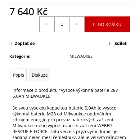
č
u
7 640 Kč
j
Měrná
e
DO KOŠÍKU
cena:
m
e
Zeptat se
Sdílet
RAKE-
Kategorie
:
MILWAUKEE
LESNÍ
HRÁBĚ
BEZ
NÁSADY
Popis
Diskuze
1
638
Informace o produktu "Vysoce výkonná baterie 28V
Kč
5,0Ah MILWAUKEE"
Se svou vysokou kapacitou baterie 5,0Ah je vysoce
výkonná baterie M28 od Milwaukee optimálním
zdrojem energie pro provoz bateriových zařízení
Milwaukee nebo vyprošťovacích zařízení WEBER
RESCUE E-FORCE. Tato verze s pryžovými tlumiči je
žádaná nejen mezi řemeslníky, ale je velkým přínosem