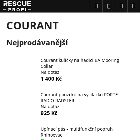
K
Přejít
Hledat
Náku
M
Přihlášení
na
o
obsah
Zpět
Zpět
košík
š
COURANT
í
C
k
Nejprodávanější
o
p
o
Courant kuličky na hadici BA Mooring
t
Collar
Na dotaz
ř
1 400 Kč
e
b
Courant pouzdro na vysílačku PORTE
u
RADIO RADSTER
j
Na dotaz
925 Kč
e
t
Upínací pás - multifunkční popruh
e
Rhinoevac
n