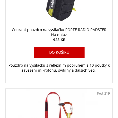
d
č
u
u
j
k
e
t
m
ů
e
Courant pouzdro na vysílačku PORTE RADIO RADSTER
Na dotaz
925 Kč
REFLASH
-
DO KOŠÍKU
LED
SVĚTELNÝ
KLÍN
Pouzdro na vysílačku s reflexním popruhem s 10 poutky k
-
zavěšení mikrofonu, svítilny a dalších věcí.
RESCUE
FLASHING
LIGHT
520
Kč
Kód:
219