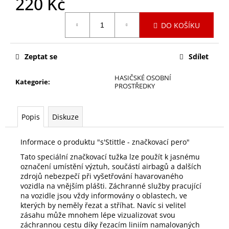
220 Kč
č
u
Měrná
j
DO KOŠÍKU
cena:
e
m
e
Zeptat se
Sdílet
HASIČSKÉ OSOBNÍ
Kategorie
:
PROSTŘEDKY
PŘETLAKOVÝ
AKUMULÁTOROVÝ
VENTILÁTOR
F18
Popis
Diskuze
219
688
Informace o produktu "s'Stittle - značkovací pero"
Kč
Tato speciální značkovací tužka lze použít k jasnému
označení umístění výztuh, součástí airbagů a dalších
zdrojů nebezpečí při vyšetřování havarovaného
vozidla na vnějším plášti. Záchranné služby pracující
na vozidle jsou vždy informovány o oblastech, ve
kterých by neměly řezat a stříhat. Navíc si velitel
zásahu může mnohem lépe vizualizovat svou
záchrannou cestu díky řezacím liniím namalovaných