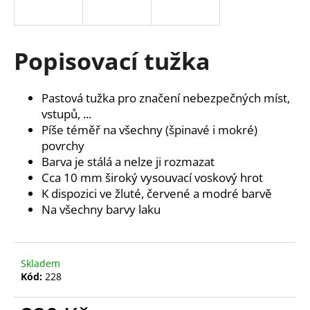
a
j
í
Popisovací tužka
t
?
Pastová tužka pro značení nebezpečných míst,
vstupů, ...
Píše téměř na všechny (špinavé i mokré)
povrchy
Barva je stálá a nelze ji rozmazat
HLEDAT
Cca 10 mm široký vysouvací voskový hrot
K dispozici ve žluté, červené a modré barvě
Na všechny barvy laku
D
o
p
Skladem
o
Kód:
228
r
u