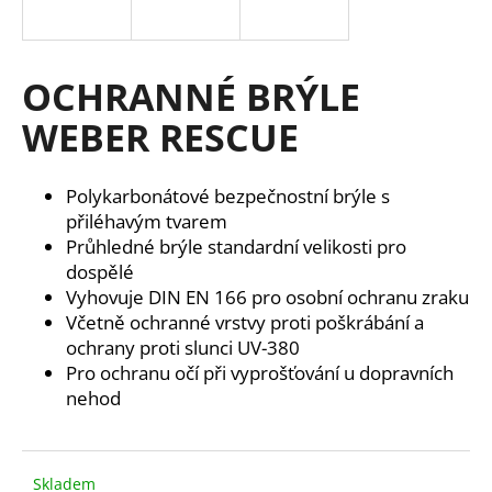
a
j
í
OCHRANNÉ BRÝLE
t
WEBER RESCUE
?
Polykarbonátové bezpečnostní brýle s
přiléhavým tvarem
Průhledné brýle standardní velikosti pro
HLEDAT
dospělé
Vyhovuje DIN EN 166 pro osobní ochranu zraku
Včetně ochranné vrstvy proti poškrábání a
ochrany proti slunci UV-380
D
Pro ochranu očí při vyprošťování u dopravních
o
p
nehod
o
r
u
Skladem