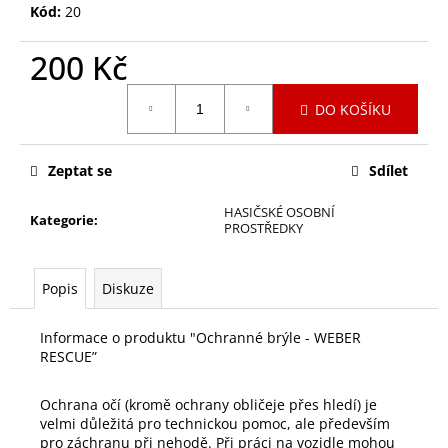
č
Kód:
20
u
j
200 Kč
e
m
Měrná
DO KOŠÍKU
e
cena:
REFLASH
Zeptat se
Sdílet
-
LED
HASIČSKÉ OSOBNÍ
Kategorie
:
SVĚTELNÝ
PROSTŘEDKY
KLÍN
-
RESCUE
Popis
Diskuze
FLASHING
LIGHT
520
Informace o produktu "Ochranné brýle - WEBER
Kč
RESCUE”
Ochrana očí (kromě ochrany obličeje přes hledí) je
velmi důležitá pro technickou pomoc, ale především
pro záchranu při nehodě. Při práci na vozidle mohou