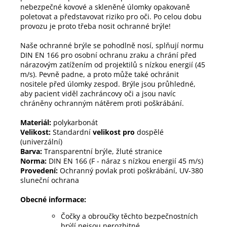
nebezpečné kovové a skleněné úlomky opakovaně
poletovat a představovat riziko pro oči. Po celou dobu
provozu je proto třeba nosit ochranné brýle!
Naše ochranné brýle se pohodlně nosí, splňují normu
DIN EN 166 pro osobní ochranu zraku a chrání před
nárazovým zatížením od projektilů s nízkou energií (45
m/s). Pevně padne, a proto může také ochránit
nositele před úlomky zespod. Brýle jsou průhledné,
aby pacient viděl zachráncovy oči a jsou navíc
chráněny ochranným nátěrem proti poškrábání.
Materiál:
polykarbonát
Velikost:
Standardní
velikost pro
dospělé
(univerzální)
Barva:
Transparentní brýle, žluté stranice
Norma:
DIN EN 166 (F - náraz s nízkou energií 45 m/s)
Provedení:
Ochranný povlak proti poškrábání, UV-380
sluneční ochrana
Obecné informace:
Čočky a obroučky těchto bezpečnostních
brýlí nejsou nerozbitné.