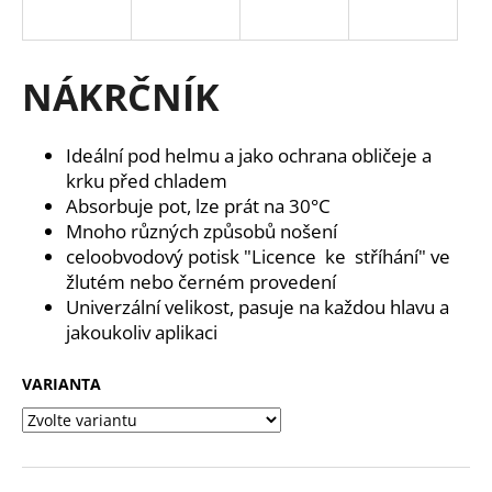
a
j
í
NÁKRČNÍK
t
?
Ideální pod helmu a jako ochrana obličeje a
krku před chladem
Absorbuje pot, lze prát na 30°C
Mnoho různých způsobů nošení
celoobvodový potisk "Licence ke stříhání" ve
HLEDAT
žlutém nebo černém provedení
Univerzální velikost, pasuje na každou hlavu a
jakoukoliv aplikaci
D
o
VARIANTA
p
o
r
u