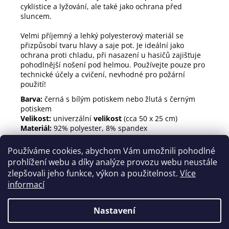
cyklistice a lyžování, ale také jako ochrana před
sluncem.
Velmi příjemný a lehký polyesterový materiál se
přizpůsobí tvaru hlavy a saje pot. Je ideální jako
ochrana proti chladu, při nasazení u hasičů zajišťuje
pohodlnější nošení pod helmou. Používejte pouze pro
technické účely a cvičení, nevhodné pro požární
použití!
Barva:
černá s bílým potiskem nebo žlutá s černým
potiskem
Velikost:
univerzální
velikost
(cca 50 x 25 cm)
Materiál:
92% polyester, 8% spandex
Praní: lze
prát na 30°C, nesušit ani žehlit!
Používáme cookies, abychom Vám umožnili pohodlné
Z
prohlížení webu a díky analýze provozu webu neustále
zlepšovali jeho funkce, výkon a použitelnost.
Více
á
Instagram
Facebook
informací
p
a
Nastavení
t
Vytvořil Shoptet