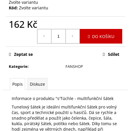
č
Zvolte variantu
u
Kód:
Zvolte variantu
j
e
162 Kč
m
Měrná
e
DO KOŠÍKU
cena:
RAKE-
Zeptat se
Sdílet
LESNÍ
HRÁBĚ
BEZ
Kategorie
:
FANSHOP
NÁSADY
1
638
Popis
Diskuze
Kč
Informace o produktu "s'Tüchle - multifunkční šátek
Tunelový šátek je ideální multifunkční šátek pro volný
čas, sport a technické použití u hasičů. Dá se rychle a
snadno předělat a použít jako čelenka, čepice, šála,
kukla, pirátský šátek, potítko nebo šátek. Díky tomu se
hodí zejména ve větrných dnech, například při