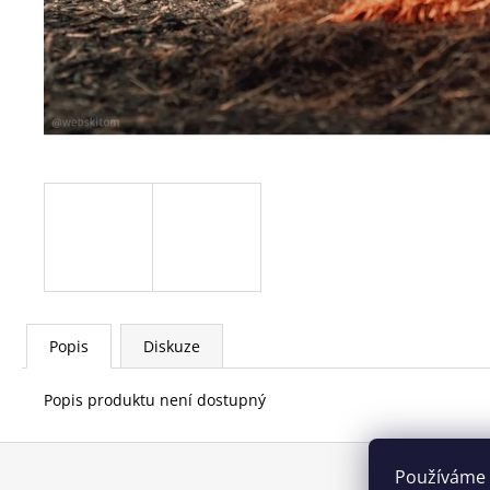
REFLASH - LED SVĚTELNÝ KLÍN - RESCUE
FLASHING LIGHT
520 Kč
Popis
Diskuze
Popis produktu není dostupný
Z
Používáme 
á