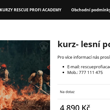
KURZY RESCUE PROFI ACADEMY
Obchodní podmínk
Co potřebujete najít?
kurz- lesní 
HLEDAT
Pro více informací nás pros
E-mail:
rescueprofiac
Doporučujeme
Mob.: 777 111 475
Na dotaz
4 890 Kč