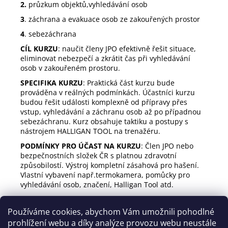
2.
průzkum objektů,vyhledávání osob
3
. záchrana a evakuace osob ze zakouřených prostor
4
. sebezáchrana
CÍL KURZU
: naučit členy JPO efektivně řešit situace,
eliminovat nebezpečí a zkrátit čas při vyhledávání
osob v zakouřeném prostoru.
SPECIFIKA KURZU
: Praktická část kurzu bude
prováděna v reálných podmínkách. Účastníci kurzu
budou řešit události komplexně od přípravy přes
vstup, vyhledávání a záchranu osob až po případnou
sebezáchranu. Kurz obsahuje taktiku a postupy s
nástrojem HALLIGAN TOOL na trenažéru.
PODMÍNKY PRO ÚČAST NA KURZU
: Člen JPO nebo
bezpečnostních složek ČR s platnou zdravotní
způsobilostí. Výstroj kompletní zásahová pro hašení.
Vlastní vybavení např.termokamera, pomůcky pro
vyhledávání osob, značení, Halligan Tool atd.
CENA: dle dohody
Používáme cookies, abychom Vám umožnili pohodlné
Z
prohlížení webu a díky analýze provozu webu neustále