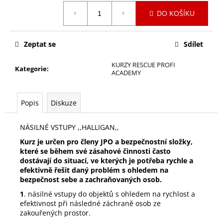
č
Měrná
u
DO KOŠÍKU
cena:
j
e
m
Zeptat se
Sdílet
e
KURZY RESCUE PROFI
Kategorie
:
ACADEMY
PRACOVNÍ
RESCUE
RUKAVICE
Popis
Diskuze
CESTUS
DEEP
NÁSILNÉ VSTUPY ,,HALLIGAN,,
III®
PRO
Kurz je určen pro členy JPO a bezpečnostní složky,
3207
které se během své zásahové činnosti často
1
dostávají do situací, ve kterých je potřeba rychle a
450
efektivně řešit daný problém s ohledem na
Kč
bezpečnost sebe a zachraňovaných osob.
1
. násilné vstupy do objektů s ohledem na rychlost a
efektivnost při následné záchraně osob ze
zakouřených prostor.