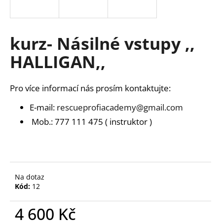
a
j
í
kurz- Násilné vstupy ,,
t
HALLIGAN,,
?
Pro více informací nás prosím kontaktujte:
E-mail:
rescueprofiacademy@gmail.com
HLEDAT
Mob.: 777 111 475 ( instruktor )
D
o
Na dotaz
p
Kód:
12
o
r
4 600 Kč
u